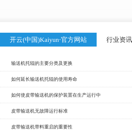
开云(中国)Kaiyun·官方网站
行业资
输送机托辊的主要分类及更换
如何延长输送机托辊的使用寿命
如何使皮带输送机的保护装置在生产运行中
皮带输送机无故障运行标准
皮带输送机带料重启的重要性