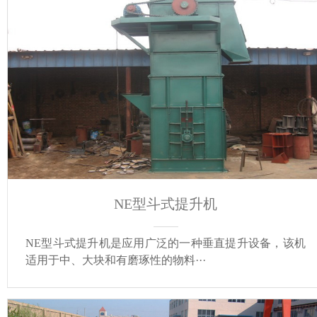
NE型斗式提升机
NE型斗式提升机是应用广泛的一种垂直提升设备，该机
适用于中、大块和有磨琢性的物料···