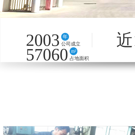
2003
近
年
公司成立
57060
m²
占地面积