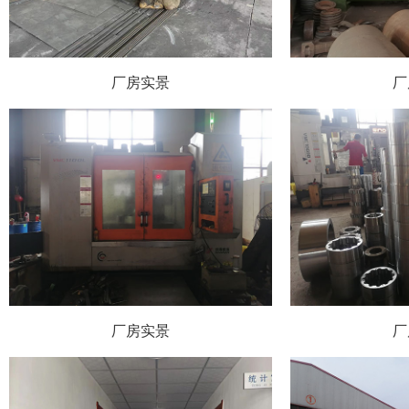
厂房实景
厂
厂房实景
厂