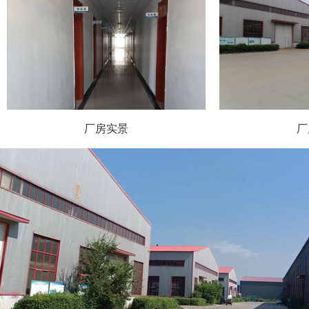
厂房实景
厂