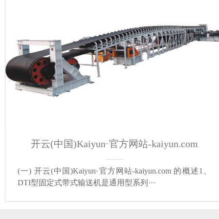
开云(中国)Kaiyun·官方网站-kaiyun.com
(一) 开云(中国)Kaiyun·官方网站-kaiyun.com 的概述1、
DTI型固定式带式输送机是通用型系列···