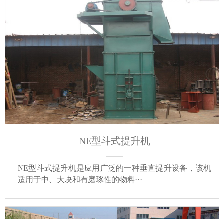
NE型斗式提升机
NE型斗式提升机是应用广泛的一种垂直提升设备，该机
适用于中、大块和有磨琢性的物料···