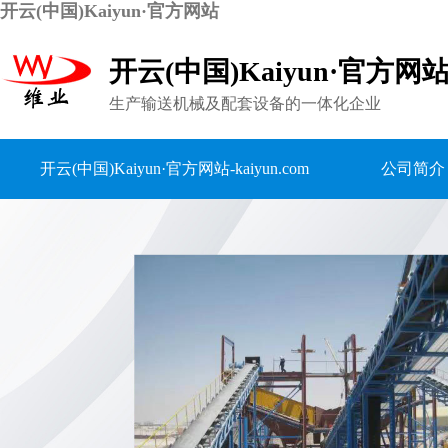
开云(中国)Kaiyun·官方网站
开云(中国)Kaiyun·官方网站-k
生产输送机械及配套设备的一体化企业
开云(中国)Kaiyun·官方网站-kaiyun.com
公司简介
工程案例
联系我们