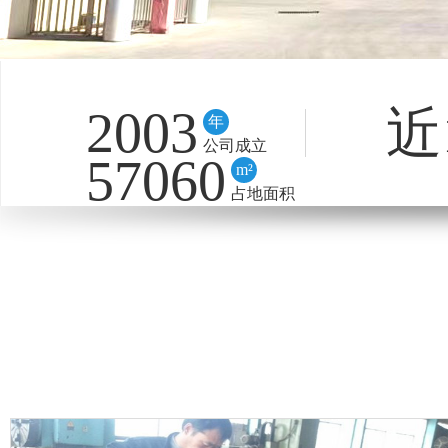
2003
近
年
公司成立
57060
m²
占地面积