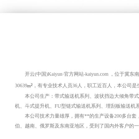
开云(中国)Kaiyun·官方网站-kaiyun.com
2
30639
，有专业技术人员36人，职工近百人，本公司
m
本公司生产：带式输送机系列、波状挡边大倾角带式输
机、斗式提升机、FU型链式输送机系列、埋刮板输送机
本公司技术力量雄厚，拥有**的生产设备200多台
伯、越南、俄罗斯及东南亚地区，受到了国内外客户的一