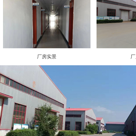
厂房实景
厂