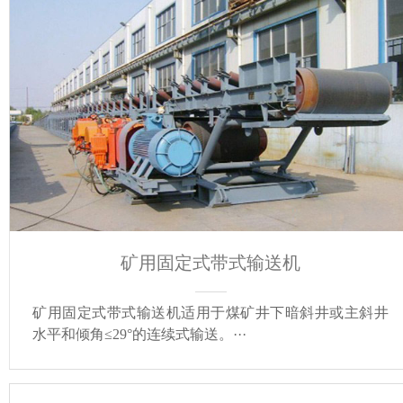
矿用固定式带式输送机
矿用固定式带式输送机适用于煤矿井下暗斜井或主斜井
水平和倾角≤29°的连续式输送。···