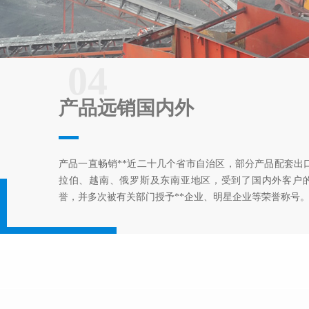
04
产品远销国内外
产品一直畅销**近二十几个省市自治区，部分产品配套出
拉伯、越南、俄罗斯及东南亚地区，受到了国内外客户
誉，并多次被有关部门授予**企业、明星企业等荣誉称号