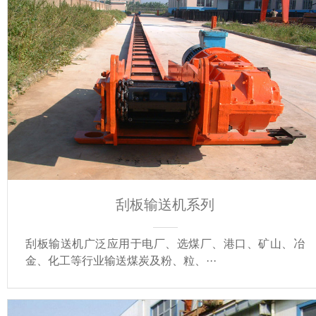
刮板输送机系列
刮板输送机广泛应用于电厂、选煤厂、港口、矿山、冶
金、化工等行业输送煤炭及粉、粒、···