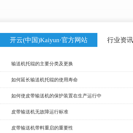
开云(中国)Kaiyun·官方网站
行业资
输送机托辊的主要分类及更换
如何延长输送机托辊的使用寿命
如何使皮带输送机的保护装置在生产运行中
皮带输送机无故障运行标准
皮带输送机带料重启的重要性