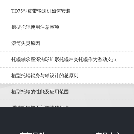
TD75型皮带输送机如何安装
槽型托辊使用注意事项
滚筒失灵原因
托辊轴承座深沟球锥形托辊冲突托辊作为游动支点
槽型托辊辊身与轴设计的总原则
槽型托辊的性能及应用范围
缓冲托辊加工新方法的优点
调心托辊在皮带输送机的应用优势