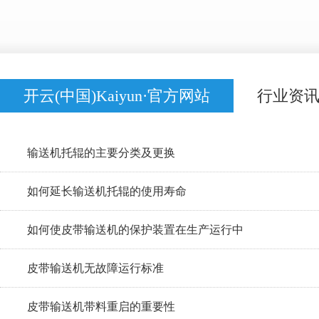
开云(中国)Kaiyun·官方网站
行业资
输送机托辊的主要分类及更换
如何延长输送机托辊的使用寿命
如何使皮带输送机的保护装置在生产运行中
皮带输送机无故障运行标准
皮带输送机带料重启的重要性