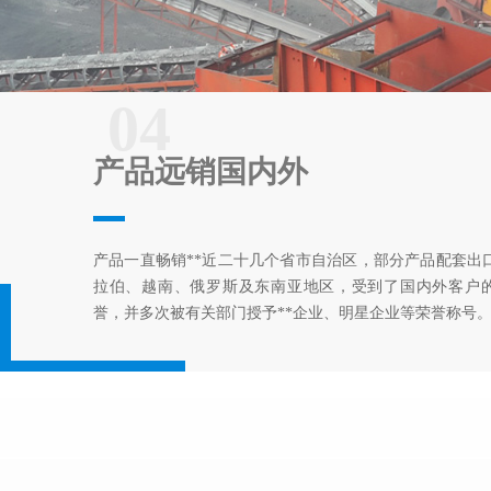
04
产品远销国内外
产品一直畅销**近二十几个省市自治区，部分产品配套出
拉伯、越南、俄罗斯及东南亚地区，受到了国内外客户
誉，并多次被有关部门授予**企业、明星企业等荣誉称号