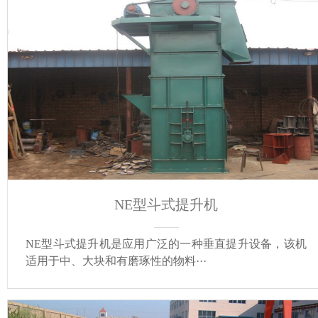
NE型斗式提升机
NE型斗式提升机是应用广泛的一种垂直提升设备，该机
适用于中、大块和有磨琢性的物料···