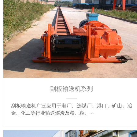
刮板输送机系列
刮板输送机广泛应用于电厂、选煤厂、港口、矿山、冶
金、化工等行业输送煤炭及粉、粒、···