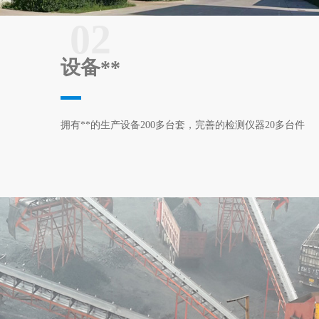
02
设备**
拥有**的生产设备200多台套，完善的检测仪器20多台件