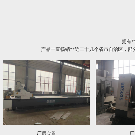
拥有*
产品一直畅销**近二十几个省市自治区，
厂房实景
厂