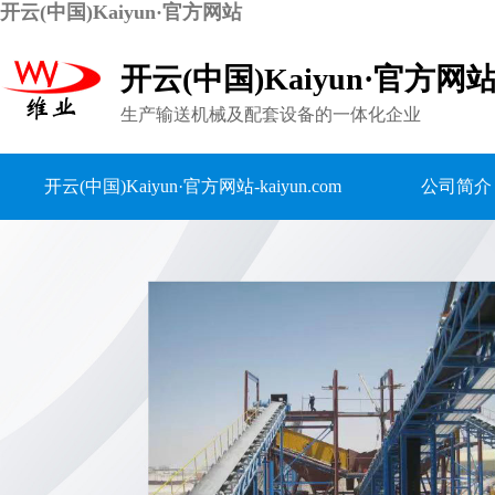
开云(中国)Kaiyun·官方网站
开云(中国)Kaiyun·官方网站-k
生产输送机械及配套设备的一体化企业
开云(中国)Kaiyun·官方网站-kaiyun.com
公司简介
工程案例
联系我们