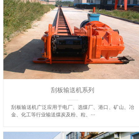
刮板输送机系列
刮板输送机广泛应用于电厂、选煤厂、港口、矿山、冶
金、化工等行业输送煤炭及粉、粒、···