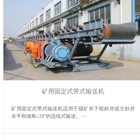
矿用固定式带式输送机
矿用固定式带式输送机适用于煤矿井下暗斜井或主斜井
水平和倾角≤29°的连续式输送。···