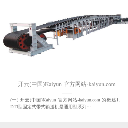
开云(中国)Kaiyun·官方网站-kaiyun.com
(一) 开云(中国)Kaiyun·官方网站-kaiyun.com 的概述1、
DTI型固定式带式输送机是通用型系列···