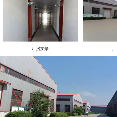
厂房实景
厂