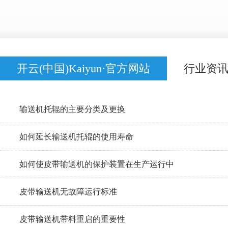
开云(中国)Kaiyun·官方网站
行业资
输送机托辊的主要分类及更换
如何延长输送机托辊的使用寿命
如何使皮带输送机的保护装置在生产运行中
皮带输送机无故障运行标准
皮带输送机带料重启的重要性