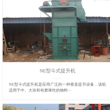
NE型斗式提升机
NE型斗式提升机是应用广泛的一种垂直提升设备，该机
适用于中、大块和有磨琢性的物料···