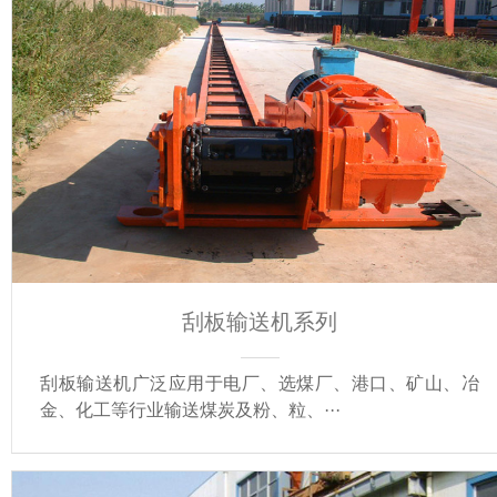
刮板输送机系列
刮板输送机广泛应用于电厂、选煤厂、港口、矿山、冶
金、化工等行业输送煤炭及粉、粒、···