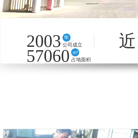
2003
近
年
公司成立
57060
m²
占地面积