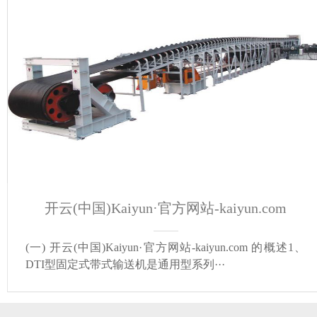
开云(中国)Kaiyun·官方网站-kaiyun.com
(一) 开云(中国)Kaiyun·官方网站-kaiyun.com 的概述1、
DTI型固定式带式输送机是通用型系列···