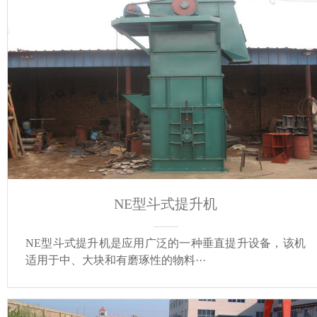
NE型斗式提升机
NE型斗式提升机是应用广泛的一种垂直提升设备，该机
适用于中、大块和有磨琢性的物料···