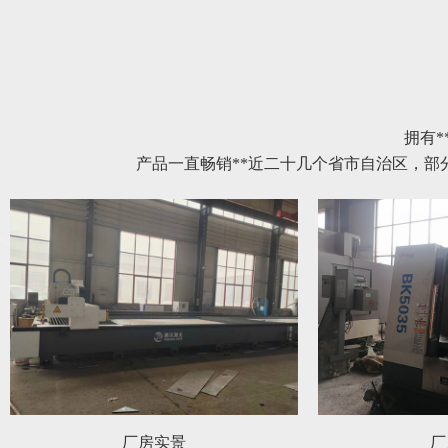
拥有*
产品一直畅销**近二十几个省市自治区，
厂房实景
厂