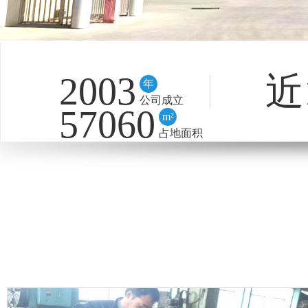
2003
近
年
公司成立
57060
m²
占地面积