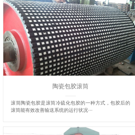
陶瓷包胶滚筒
滚筒陶瓷包胶是滚筒冷硫化包胶的一种方式，包胶后的
滚筒能有效改善输送系统的运行状况···