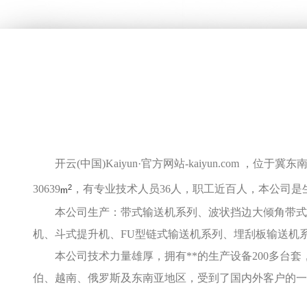
开云(中国)Kaiyun·官方网站-kaiyun.com
2
30639
，有专业技术人员36人，职工近百人，本公司
m
本公司生产：带式输送机系列、波状挡边大倾角带式输
机、斗式提升机、FU型链式输送机系列、埋刮板输送机
本公司技术力量雄厚，拥有**的生产设备200多台
伯、越南、俄罗斯及东南亚地区，受到了国内外客户的一