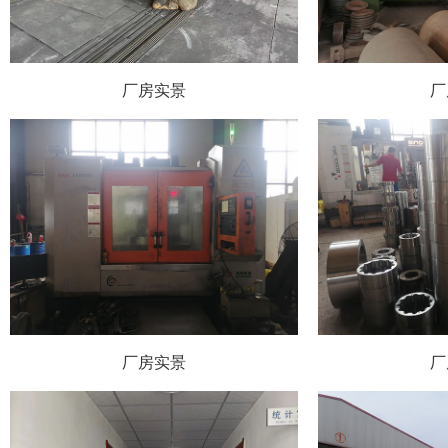
厂房实景
厂
厂房实景
厂