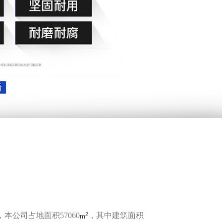
2
，本公司占地面积57060
，其中建筑面积
m