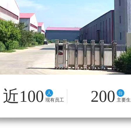
近100
200
人
台
现有员工
主要生