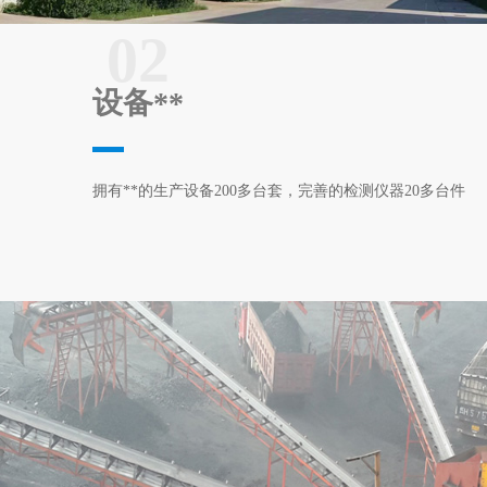
02
设备**
拥有**的生产设备200多台套，完善的检测仪器20多台件