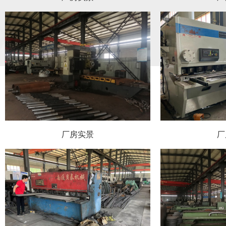
厂房实景
厂