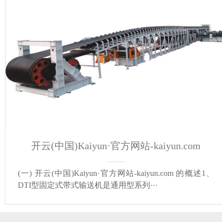
开云(中国)Kaiyun·官方网站-kaiyun.com
(一) 开云(中国)Kaiyun·官方网站-kaiyun.com 的概述1、
DTI型固定式带式输送机是通用型系列···