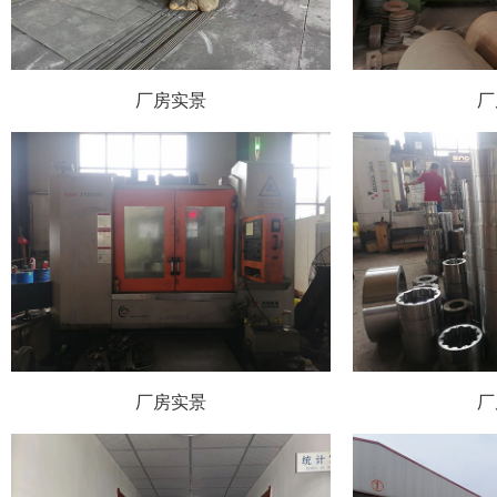
厂房实景
厂
厂房实景
厂