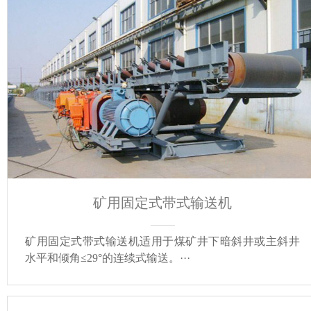
矿用固定式带式输送机
矿用固定式带式输送机适用于煤矿井下暗斜井或主斜井
水平和倾角≤29°的连续式输送。···