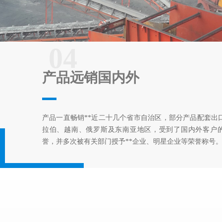
04
产品远销国内外
产品一直畅销**近二十几个省市自治区，部分产品配套出
拉伯、越南、俄罗斯及东南亚地区，受到了国内外客户
誉，并多次被有关部门授予**企业、明星企业等荣誉称号