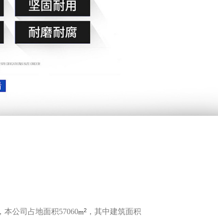
2
，本公司占地面积57060
，其中建筑面积
m