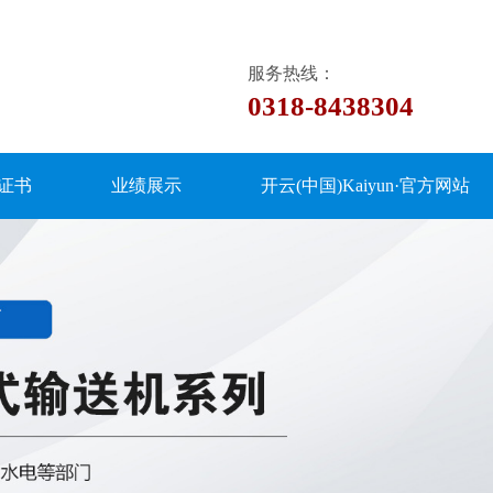
服务热线：
0318-8438304
证书
业绩展示
开云(中国)Kaiyun·官方网站