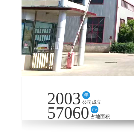
2003
年
公司成立
57060
m²
占地面积