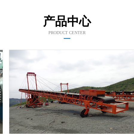
产品中心
PRODUCT CENTER