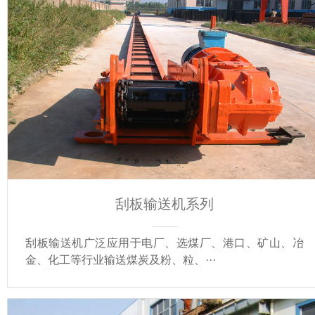
刮板输送机系列
刮板输送机广泛应用于电厂、选煤厂、港口、矿山、冶
金、化工等行业输送煤炭及粉、粒、···