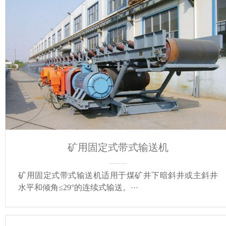
矿用固定式带式输送机
矿用固定式带式输送机适用于煤矿井下暗斜井或主斜井
水平和倾角≤29°的连续式输送。···