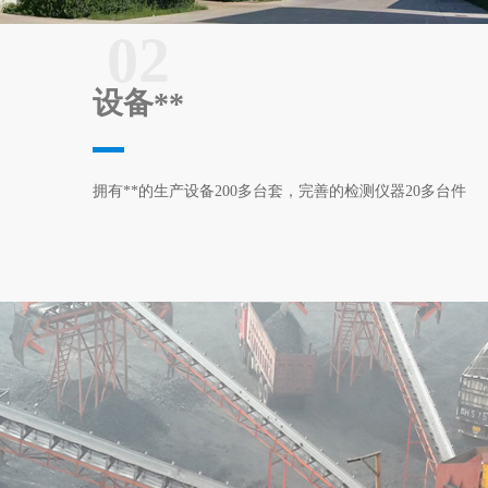
02
设备**
拥有**的生产设备200多台套，完善的检测仪器20多台件