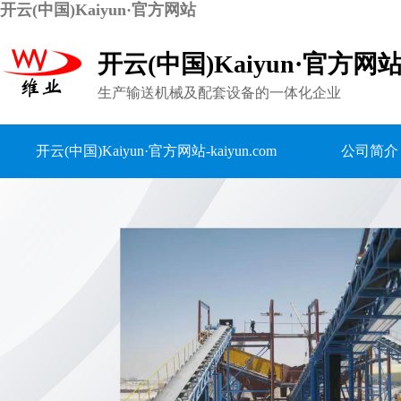
开云(中国)Kaiyun·官方网站
开云(中国)Kaiyun·官方网站-k
生产输送机械及配套设备的一体化企业
开云(中国)Kaiyun·官方网站-kaiyun.com
公司简介
工程案例
联系我们