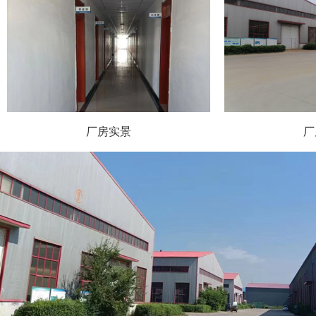
厂房实景
厂