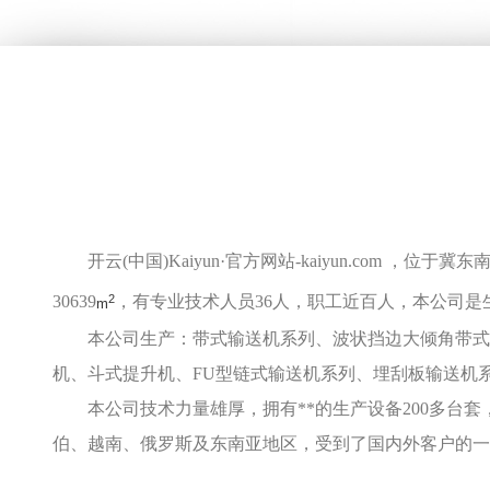
开云(中国)Kaiyun·官方网站-kaiyun.com
2
30639
，有专业技术人员36人，职工近百人，本公司
m
本公司生产：带式输送机系列、波状挡边大倾角带式输
机、斗式提升机、FU型链式输送机系列、埋刮板输送机
本公司技术力量雄厚，拥有**的生产设备200多台
伯、越南、俄罗斯及东南亚地区，受到了国内外客户的一