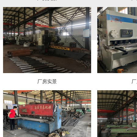
厂房实景
厂