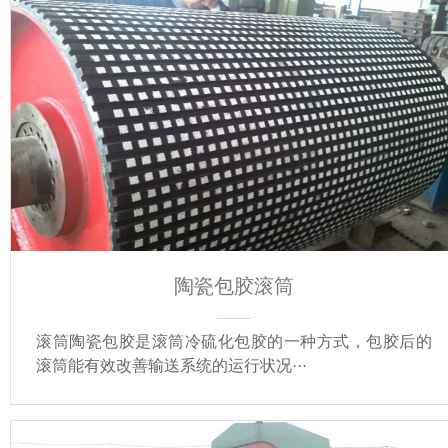
陶瓷包胶滚筒
滚筒陶瓷包胶是滚筒冷硫化包胶的一种方式，包胶后的
滚筒能有效改善输送系统的运行状况···