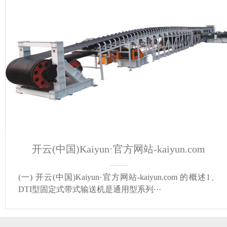
开云(中国)Kaiyun·官方网站-kaiyun.com
(一) 开云(中国)Kaiyun·官方网站-kaiyun.com 的概述1、
DTI型固定式带式输送机是通用型系列···